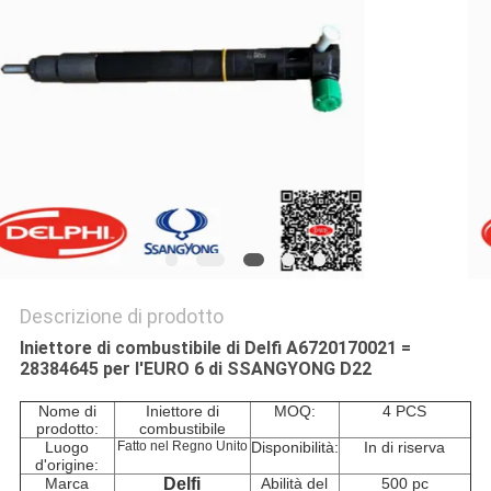
PRIVACY
POLICY
Descrizione di prodotto
Iniettore di combustibile di Delfi A6720170021 =
28384645 per l'EURO 6 di SSANGYONG D22
Nome di
Iniettore di
MOQ:
4 PCS
prodotto:
combustibile
Luogo
Fatto nel Regno Unito
Disponibilità:
In di riserva
d'origine:
Marca
Delfi
Abilità del
500 pc