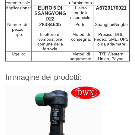
commerciale:
rifornimento:
Applicazione:
EURO 6 DI
L'altro
A6720170021
modello
SSANGYONG
disponibile:
D22
Numero del
28384645
Porto:
Shanghai/Ningbo
pezzo:
Tipo:
Iniettore di
Metodi di
Preciso: DHL,
combustibile
consegna:
Fedex, SME, UPS
comune della
o da aria/mare
ferrovia
Ugello:
Metodi di
T/T, Western
pagamento:
Union, Paypal
Immagine dei prodotti: