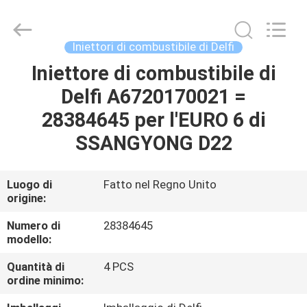
2026
Wuxi
Welben
Auto
Parts
Iniettori di combustibile di Delfi
Co.,LTD.
All
Rights
Iniettore di combustibile di
CASA
Reserved.
Delfi A6720170021 =
PRODOTTI
28384645 per l'EURO 6 di
SSANGYONG D22
CIRCA
NOI
Luogo di
Fatto nel Regno Unito
origine:
GIRO
Numero di
28384645
modello:
DELLA
Quantità di
4 PCS
FABBRICA
ordine minimo: