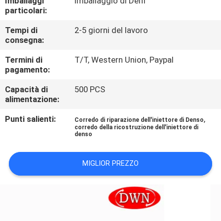
Imballaggi
Imballaggio di Delfi
CONTROLLO
particolari:
DI
Tempi di
2-5 giorni del lavoro
QUALITÀ
consegna:
Termini di
T/T, Western Union, Paypal
CONTATTICI
pagamento:
Capacità di
500 PCS
alimentazione:
RICHIEDA
UNA
Punti salienti:
,
Corredo di riparazione dell'iniettore di Denso
corredo della ricostruzione dell'iniettore di
CITAZIONE
denso
MIGLIOR PREZZO
MAPPA
DEL
SITO