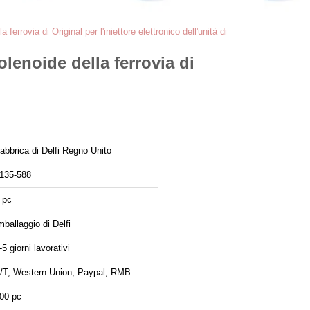
rrovia di Original per l'iniettore elettronico dell'unità di
lenoide della ferrovia di
abbrica di Delfi Regno Unito
135-588
 pc
mballaggio di Delfi
-5 giorni lavorativi
/T, Western Union, Paypal, RMB
00 pc