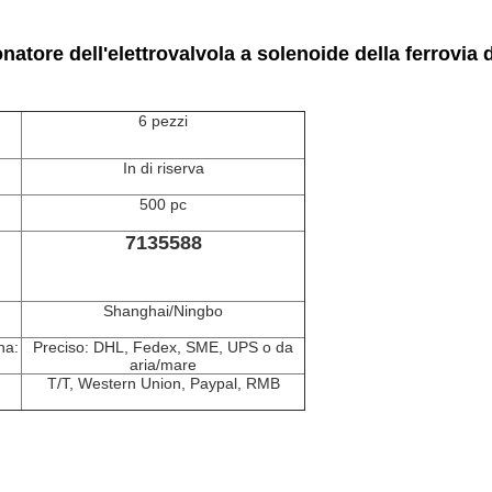
ore dell'elettrovalvola a solenoide della ferrovia di 
6 pezzi
In di riserva
500 pc
7135588
Shanghai/Ningbo
na:
Preciso: DHL, Fedex, SME, UPS o da
aria/mare
T/T, Western Union, Paypal, RMB