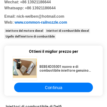
Wechat: +86 13921186644
Whatsapp: +86 13921186644
Email:
nick-welben@hotmail.com
Web:
www.common-railnozzle.com
iniettore del motore diesel
Iniettori di combustibile diesel
Ugello dell'iniettore di combustibile
Ottieni il miglior prezzo per
BEBE4D35001 nuovo e di
combustibile iniettore genuino
21028884 di DELFI
Continua
Iniettori di combustibile di Delfi