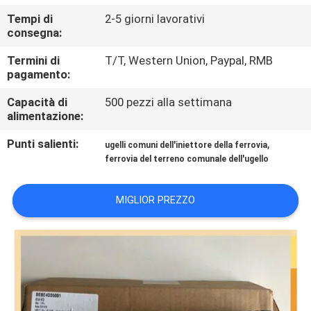
CONTROLLO
Tempi di
2-5 giorni lavorativi
DI
consegna:
QUALITÀ
Termini di
T/T, Western Union, Paypal, RMB
pagamento:
CONTATTICI
Capacità di
500 pezzi alla settimana
alimentazione:
RICHIEDA
Punti salienti:
,
ugelli comuni dell'iniettore della ferrovia
ferrovia del terreno comunale dell'ugello
UNA
CITAZIONE
MIGLIOR PREZZO
MAPPA
DEL
SITO