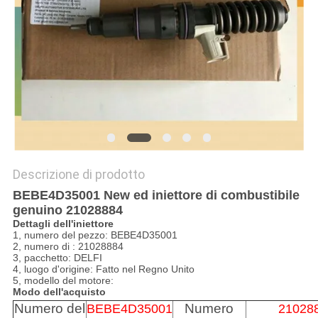
PRIVACY
POLICY
Descrizione di prodotto
BEBE4D35001 New ed iniettore di combustibile
genuino 21028884
Dettagli dell'iniettore
1, numero del pezzo: BEBE4D35001
2, numero di : 21028884
3, pacchetto: DELFI
4, luogo d'origine: Fatto nel Regno Unito
5, modello del motore:
Modo dell'acquisto
Numero del
Numero
BEBE4D35001
21028