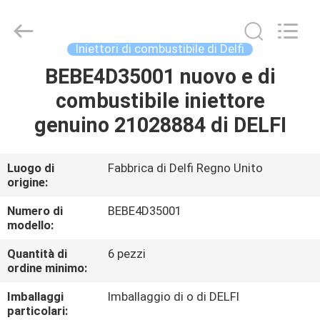
2026
Wuxi
Welben
Auto
Parts
Iniettori di combustibile di Delfi
Co.,LTD.
All
Rights
BEBE4D35001 nuovo e di
CASA
Reserved.
combustibile iniettore
PRODOTTI
genuino 21028884 di DELFI
CIRCA
Luogo di
Fabbrica di Delfi Regno Unito
origine:
NOI
Numero di
BEBE4D35001
modello:
GIRO
Quantità di
6 pezzi
DELLA
ordine minimo:
FABBRICA
Imballaggi
Imballaggio di o di DELFI
particolari: