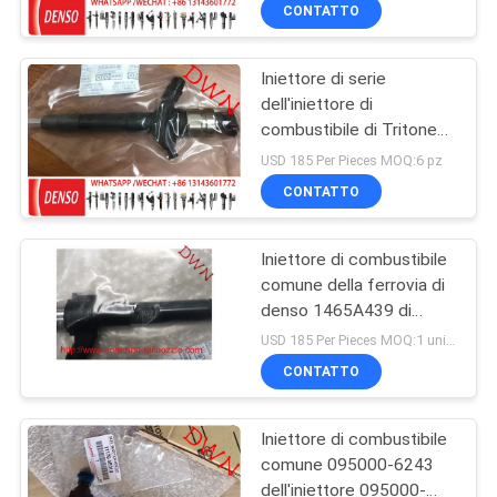
CONTROLLO
CONTATTO
DI
Iniettore di serie
QUALITÀ
dell'iniettore di
combustibile di Tritone
CONTATTICI
1465A041 DENSO
USD 185 Per Pieces MOQ:6 pz
095000-5600
CONTATTO
RICHIEDA
Iniettore di combustibile
UNA
comune della ferrovia di
CITAZIONE
denso 1465A439 di
DENSO Denso Assy
USD 185 Per Pieces MOQ:1 unità
Diesel DENSO per il
MAPPA
CONTATTO
motore di MITSUBISHI
DEL
TRITONE 4N15
Iniettore di combustibile
SITO
comune 095000-6243
dell'iniettore 095000-