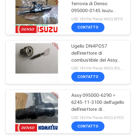
ferrovia di Denso
095000-0145 Isuzu
6HK1 8-94392261-4 8-
USD 185 Per Pieces MOQ:6PCS
94392261-0
CONTATTO
89439226104
Ugello DN4PD57
dell'iniettore di
combustibile del Assy
093400-5571 dell'ugello
USD 185 Per Pieces MOQ:SOLA 100 PCS/10
dell'iniettore di
CONTATTO
combustibile diesel di
DENSO
Assy 095000-6290 =
6245-11-3100 dell'ugello
dell'iniettore di
combustibile di DENSO
USD 185 Per Pieces MOQ:6 PCS
per l'escavatore di
CONTATTO
KOMATSU