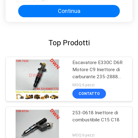
Continua
Top Prodotti
Escavatore E330C D6R
Motore C9 Iniettore di
carburante 235-2888
10R7224
MOQ:6 pezzi
CONTATTO
253-0618 Iniettore di
combustibile C15 C18
MOQ:6 pezzi