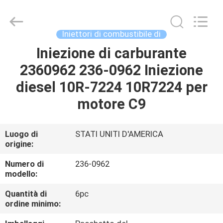
2026
Wuxi
Welben
Auto
Parts
Iniettori di combustibile di
Co.,LTD.
All
Rights
Iniezione di carburante
CASA
Reserved.
2360962 236-0962 Iniezione
PRODOTTI
diesel 10R-7224 10R7224 per
motore C9
CIRCA
NOI
Luogo di
STATI UNITI D'AMERICA
origine:
GIRO
Numero di
236-0962
modello:
DELLA
Quantità di
6pc
FABBRICA
ordine minimo: