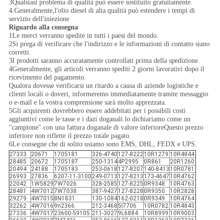
3Qualsiasi problema di qualità può essere sostituito gratuitamente.
4.Generalmente,l'olio diesel di alta qualità può estendere i tempi di
servizio dell'iniezione
Riguardo alla consegna
1Le merci verranno spedite in tutti i paesi del mondo.
2Si prega di verificare che l'indirizzo e le informazioni di contatto siano
corretti.
3I prodotti saranno accuratamente controllati prima della spedizione.
4Generalmente, gli articoli verranno spediti 2 giorni lavorativi dopo il
ricevimento del pagamento.
Qualora dovesse verificarsi un ritardo a causa di aziende logistiche e
clienti locali o doveri, informeremo immediatamente tramite messaggio
o e-mail e la vostra comprensione sarà molto apprezzata.
5Gli acquirenti dovrebbero essere addebitati per i possibili costi
aggiuntivi come le tasse e i dazi doganali.lo dichiariamo come un
"campione" con una fattura doganale di valore inferioreQuesto prezzo
inferiore non riflette il prezzo totale pagato.
6Le consegne che di solito usiamo sono EMS, DHL, FEDX e UPS.
27333
20671
1705181
326-4740
127-8222
10R1279
10R4844
28485
20672
1705187
250-1314
4P2995
0R861
20R1260
20494
24188
1705183
253-0618
127-8207
140-8413
10R0781
26993
27836
6207-11-3100
249-0713
127-8213
173-4647
10R4762
22042
1W5829
7W7026
328-2585
127-8225
0R9348
10R4763
28481
4W7012
7W7038
387-9427
127-8228
0R9350
10R2828
29279
4W7015
8N1831
130-1084
162-0218
0R9349
10R4764
32262
4W7016
9n2366
212-3468
5I7706
10R0782
10R4843
27336
4W7017
23600-59105
211-3027
9L6884
10R8999
10R9003