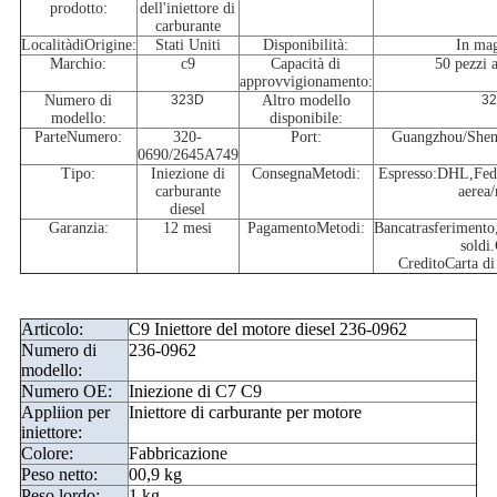
prodotto
:
dell'iniettore di
carburante
Località
di
Origine:
Stati Uniti
Disponibilità:
In ma
Marchio
:
c9
Capacità di
50 pezzi 
approvvigionamento
:
Numero di
323D
Altro modello
3
modello:
disponibile:
Parte
Numero
:
320-
Port:
Guangzhou/She
0690/2645A749
Tipo:
Iniezione di
Consegna
Metodi:
Espresso:DHL,Fe
carburante
aerea
diesel
Garanzia:
12 mesi
Pagamento
Metodi:
Banca
trasferimento
soldi.
Credito
Carta di
Articolo:
C9 Iniettore del motore diesel 236-0962
Numero di
236-0962
modello:
Numero OE:
Iniezione di C7 C9
Appliion per
Iniettore di carburante per motore
iniettore:
Colore:
Fabbricazione
Peso netto:
00,9 kg
Peso lordo:
1 kg