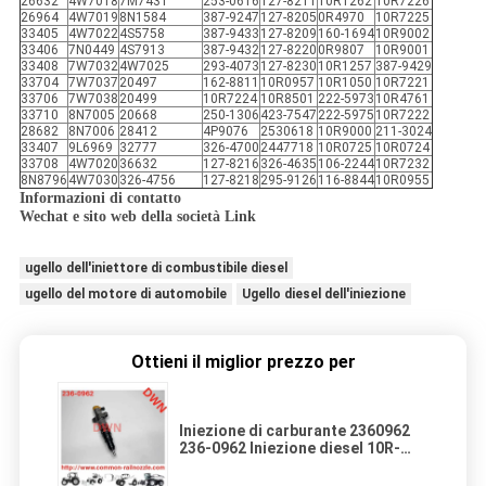
26632
4W7018
7M7431
253-0616
127-8211
10R1262
10R7226
26964
4W7019
8N1584
387-9247
127-8205
0R4970
10R7225
33405
4W7022
4S5758
387-9433
127-8209
160-1694
10R9002
33406
7N0449
4S7913
387-9432
127-8220
0R9807
10R9001
33408
7W7032
4W7025
293-4073
127-8230
10R1257
387-9429
33704
7W7037
20497
162-8811
10R0957
10R1050
10R7221
33706
7W7038
20499
10R7224
10R8501
222-5973
10R4761
33710
8N7005
20668
250-1306
423-7547
222-5975
10R7222
28682
8N7006
28412
4P9076
2530618
10R9000
211-3024
33407
9L6969
32777
326-4700
2447718
10R0725
10R0724
33708
4W7020
36632
127-8216
326-4635
106-2244
10R7232
8N8796
4W7030
326-4756
127-8218
295-9126
116-8844
10R0955
Informazioni di contatto
Wechat e sito web della società Link
ugello dell'iniettore di combustibile diesel
ugello del motore di automobile
Ugello diesel dell'iniezione
Ottieni il miglior prezzo per
Iniezione di carburante 2360962
236-0962 Iniezione diesel 10R-
7224 10R7224 per motore C9