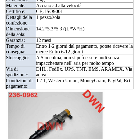
Materiale:
Acciaio ad alta velocità
Certifio e:
CE, ISO9001
Dettagli della
1 pezzo/sola
confezione:
Dimensione
14.2*5.3*5.3 ((L*W*H)
della sola:
Garanzia:
12 mesi
Tempo di
Entro 1-2 giorni dal pagamento, potete ricevere la
consegna:
merce Entro 6-12 giorni
Stoccaggio:
A Stoccolma, non si può essere nudi senza
impacchettare nell' aria per molto tempo
Via di
DHL, FedEx, UPS, TNT, EMS, ARAMEX, Via
spedizione:
aerea
Condizioni di
T / T, Western Union, MoneyGram, PayPal, Ect.
pagamento: