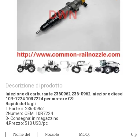
PRIVACY
POLICY
Descrizione di prodotto
Iniezione di carburante 2360962 236-0962 Iniezione diesel
10R-7224 10R7224 per motore C9
Rapidi dettagli
1.Parte n. 236-0962
2Numero OEM: 10R7224
3- Consegna: in magazzino
4.Prezzo: 510 USD/pc
Nome del
Nozzolo
MOQ
:
6 p