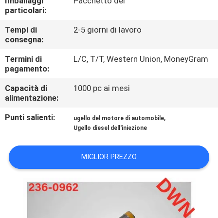
Imballaggi
Pacchetto del
CONTROLLO
particolari:
DI
Tempi di
2-5 giorni di lavoro
QUALITÀ
consegna:
Termini di
L/C, T/T, Western Union, MoneyGram
CONTATTICI
pagamento:
Capacità di
1000 pc ai mesi
alimentazione:
RICHIEDA
UNA
Punti salienti:
,
ugello del motore di automobile
Ugello diesel dell'iniezione
CITAZIONE
MIGLIOR PREZZO
MAPPA
DEL
SITO