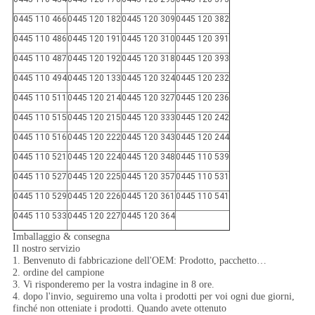
0445 110 466
0445 120 182
0445 120 309
0445 120 382
0445 110 486
0445 120 191
0445 120 310
0445 120 391
0445 110 487
0445 120 192
0445 120 318
0445 120 393
0445 110 494
0445 120 133
0445 120 324
0445 120 232
0445 110 511
0445 120 214
0445 120 327
0445 120 236
0445 110 515
0445 120 215
0445 120 333
0445 120 242
0445 110 516
0445 120 222
0445 120 343
0445 120 244
0445 110 521
0445 120 224
0445 120 348
0445 110 539
0445 110 527
0445 120 225
0445 120 357
0445 110 531
0445 110 529
0445 120 226
0445 120 361
0445 110 541
0445 110 533
0445 120 227
0445 120 364
Imballaggio & consegna
Il nostro servizio
1. Benvenuto di fabbricazione dell'OEM: Prodotto, pacchetto…
2. ordine del campione
3. Vi risponderemo per la vostra indagine in 8 ore.
4. dopo l'invio, seguiremo una volta i prodotti per voi ogni due giorni,
finché non otteniate i prodotti. Quando avete ottenuto