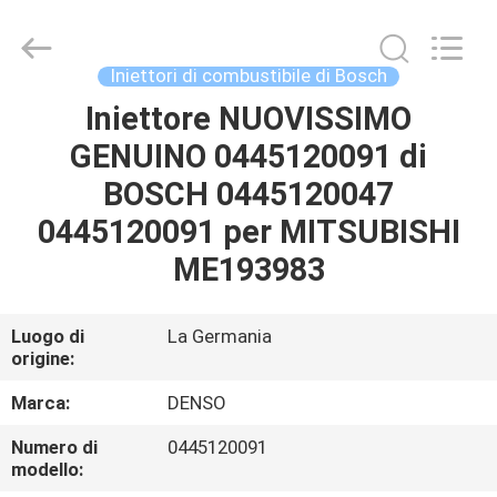
2026
Wuxi
Welben
Auto
Parts
Iniettori di combustibile di Bosch
Co.,LTD.
All
Rights
Iniettore NUOVISSIMO
CASA
Reserved.
GENUINO 0445120091 di
PRODOTTI
BOSCH 0445120047
0445120091 per MITSUBISHI
CIRCA
ME193983
NOI
Luogo di
La Germania
origine:
GIRO
DELLA
Marca:
DENSO
FABBRICA
Numero di
0445120091
modello: