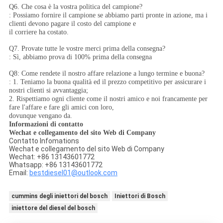
Q6. Che cosa è la vostra politica del campione?
: Possiamo fornire il campione se abbiamo parti pronte in azione, ma i
clienti devono pagare il costo del campione e
il corriere ha costato.
Q7. Provate tutte le vostre merci prima della consegna?
: Sì, abbiamo prova di 100% prima della consegna
Q8: Come rendete il nostro affare relazione a lungo termine e buona?
: 1. Teniamo la buona qualità ed il prezzo competitivo per assicurare i
nostri clienti si avvantaggia;
2. Rispettiamo ogni cliente come il nostri amico e noi francamente per
fare l'affare e fare gli amici con loro,
dovunque vengano da.
Informazioni di contatto
Wechat e collegamento del sito Web di Company
Contatto Infomations
Wechat e collegamento del sito Web di Company
Wechat: +86 13143601772
Whatsapp: +86 13143601772
Email:
bestdiesel01@outlook.com
cummins degli iniettori del bosch
Iniettori di Bosch
iniettore del diesel del bosch