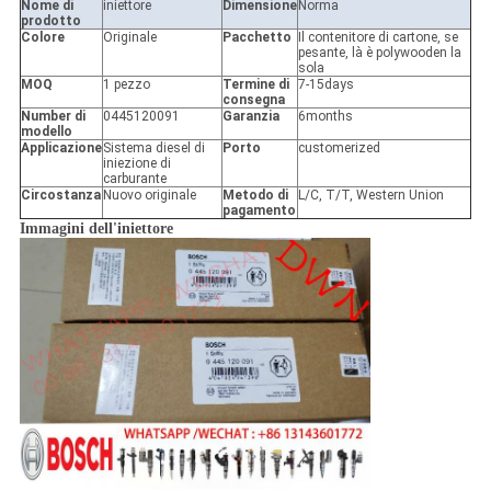
Nome di
iniettore
Dimensione
Norma
prodotto
Colore
Originale
Pacchetto
Il contenitore di cartone, se
pesante, là è polywooden la
sola
MOQ
1 pezzo
Termine di
7-15days
consegna
Number di
0445120091
Garanzia
6months
modello
Applicazione
Sistema diesel di
Porto
customerized
iniezione di
carburante
Circostanza
Nuovo originale
Metodo di
L/C, T/T, Western Union
pagamento
Immagini dell'iniettore