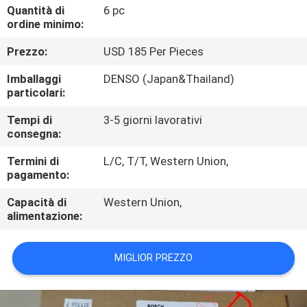
CONTROLLO
Quantità di
6 pc
ordine minimo:
DI
Prezzo:
USD 185 Per Pieces
QUALITÀ
Imballaggi
DENSO (Japan&Thailand)
particolari:
CONTATTICI
Tempi di
3-5 giorni lavorativi
consegna:
RICHIEDA
Termini di
L/C, T/T, Western Union,
UNA
pagamento:
CITAZIONE
Capacità di
Western Union,
alimentazione:
MAPPA
DEL
MIGLIOR PREZZO
SITO