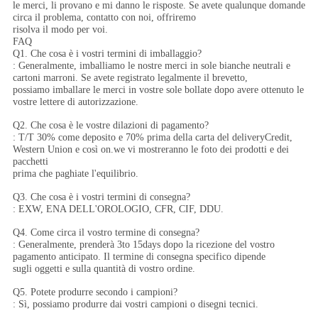
le merci, li provano e mi danno le risposte. Se avete qualunque domande
circa il problema, contatto con noi, offriremo
risolva il modo per voi.
FAQ
Q1. Che cosa è i vostri termini di imballaggio?
: Generalmente, imballiamo le nostre merci in sole bianche neutrali e
cartoni marroni. Se avete registrato legalmente il brevetto,
possiamo imballare le merci in vostre sole bollate dopo avere ottenuto le
vostre lettere di autorizzazione.
Q2. Che cosa è le vostre dilazioni di pagamento?
: T/T 30% come deposito e 70% prima della carta del deliveryCredit,
Western Union e così on.we vi mostreranno le foto dei prodotti e dei
pacchetti
prima che paghiate l'equilibrio.
Q3. Che cosa è i vostri termini di consegna?
: EXW, ENA DELL'OROLOGIO, CFR, CIF, DDU.
Q4. Come circa il vostro termine di consegna?
: Generalmente, prenderà 3to 15days dopo la ricezione del vostro
pagamento anticipato. Il termine di consegna specifico dipende
sugli oggetti e sulla quantità di vostro ordine.
Q5. Potete produrre secondo i campioni?
: Sì, possiamo produrre dai vostri campioni o disegni tecnici.