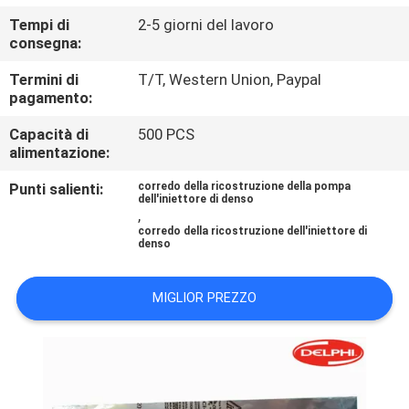
CONTROLLO
Tempi di
2-5 giorni del lavoro
DI
consegna:
QUALITÀ
Termini di
T/T, Western Union, Paypal
pagamento:
CONTATTICI
Capacità di
500 PCS
alimentazione:
RICHIEDA
Punti salienti:
corredo della ricostruzione della pompa
dell'iniettore di denso
,
UNA
corredo della ricostruzione dell'iniettore di
denso
CITAZIONE
MIGLIOR PREZZO
MAPPA
DEL
SITO