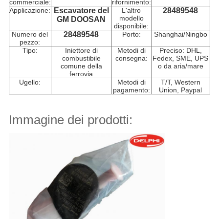
commerciale:
rifornimento:
Applicazione:
Escavatore del
L'altro
28489548
modello
GM DOOSAN
disponibile:
Numero del
28489548
Porto:
Shanghai/Ningbo
pezzo:
Tipo:
Iniettore di
Metodi di
Preciso: DHL,
combustibile
consegna:
Fedex, SME, UPS
comune della
o da aria/mare
ferrovia
Ugello:
Metodi di
T/T, Western
pagamento:
Union, Paypal
Immagine dei prodotti: