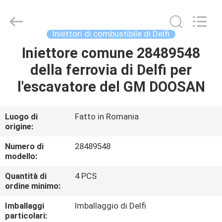
2026
Wuxi
Welben
Auto
Parts
Iniettori di combustibile di Delfi
Co.,LTD.
All
Rights
Iniettore comune 28489548
CASA
Reserved.
della ferrovia di Delfi per
PRODOTTI
l'escavatore del GM DOOSAN
CIRCA
Luogo di
Fatto in Romania
origine:
NOI
Numero di
28489548
modello:
GIRO
Quantità di
4 PCS
DELLA
ordine minimo:
FABBRICA
Imballaggi
Imballaggio di Delfi
particolari: