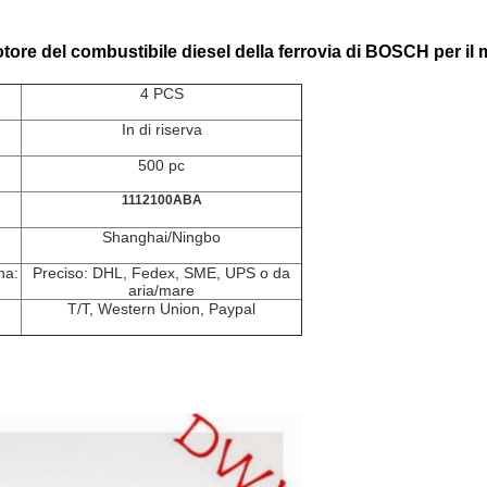
re del combustibile diesel della ferrovia di BOSCH per il
4 PCS
In di riserva
500 pc
1112100ABA
Shanghai/Ningbo
na:
Preciso: DHL, Fedex, SME, UPS o da
aria/mare
T/T, Western Union, Paypal