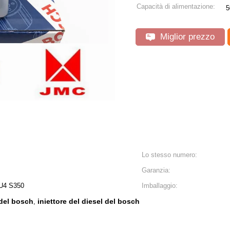
Capacità di alimentazione:
5
Miglior prezzo
Lo stesso numero:
Garanzia:
EU4 S350
Imballaggio:
 del bosch
iniettore del diesel del bosch
,