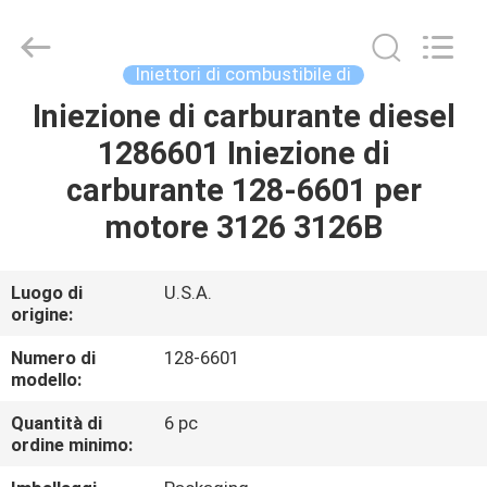
2026
Wuxi
Welben
Auto
Parts
Iniettori di combustibile di
Co.,LTD.
All
Rights
Iniezione di carburante diesel
CASA
Reserved.
1286601 Iniezione di
PRODOTTI
carburante 128-6601 per
motore 3126 3126B
CIRCA
NOI
Luogo di
U.S.A.
origine:
GIRO
Numero di
128-6601
modello:
DELLA
Quantità di
6 pc
FABBRICA
ordine minimo: