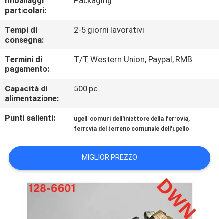
Imballaggi
Packaging
CONTROLLO
particolari:
DI
Tempi di
2-5 giorni lavorativi
QUALITÀ
consegna:
Termini di
T/T, Western Union, Paypal, RMB
CONTATTICI
pagamento:
Capacità di
500 pc
alimentazione:
RICHIEDA
UNA
Punti salienti:
,
ugelli comuni dell'iniettore della ferrovia
ferrovia del terreno comunale dell'ugello
CITAZIONE
MIGLIOR PREZZO
MAPPA
DEL
SITO