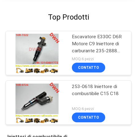
Top Prodotti
Escavatore E330C D6R
Motore C9 Iniettore di
carburante 235-2888
10R7224
MOQ:6 pezzi
CONTATTO
253-0618 Iniettore di
combustibile C15 C18
MOQ:6 pezzi
CONTATTO
Iniettori di combustibile di