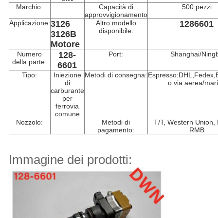
Marchio:
Capacità di
500 pezzi
approvvigionamento
Applicazione:
3126
Altro modello
1286601
disponibile:
3126B
Motore
Numero
128-
Port:
Shanghai/Ning
della parte:
6601
Tipo:
Iniezione
Metodi di consegna:
Espresso:DHL,Fedex
di
o via aerea/mar
carburante
per
ferrovia
comune
Nozzolo:
Metodi di
T/T, Western Union, 
pagamento:
RMB
Immagine dei prodotti: