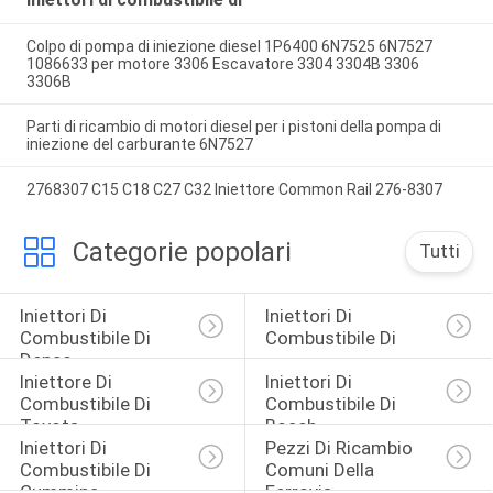
Colpo di pompa di iniezione diesel 1P6400 6N7525 6N7527
1086633 per motore 3306 Escavatore 3304 3304B 3306
3306B
Parti di ricambio di motori diesel per i pistoni della pompa di
iniezione del carburante 6N7527
2768307 C15 C18 C27 C32 Iniettore Common Rail 276-8307
Categorie popolari
Tutti
Iniettori Di 
Iniettori Di 
Combustibile Di 
Combustibile Di 
Denso
Iniettore Di 
Iniettori Di 
Combustibile Di 
Combustibile Di 
Toyota
Bosch
Iniettori Di 
Pezzi Di Ricambio 
Combustibile Di 
Comuni Della 
Cummins
Ferrovia