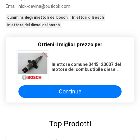
Email:
nick-devina@outlook.com
cummins degli iniettori del bosch
Iniettori di Bosch
iniettore del diesel del bosch
Ottieni il miglior prezzo per
Iniettore comune 0445120007 del
motore del combustibile diesel
della ferrovia di BOSCH 0 445 120
007 per la macchina di Cummins
Iveco
Continua
Top Prodotti