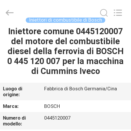
2026
Wuxi
Welben
Auto
Parts
Iniettori di combustibile di Bosch
Co.,LTD.
All
Rights
Iniettore comune 0445120007
CASA
Reserved.
del motore del combustibile
PRODOTTI
diesel della ferrovia di BOSCH
0 445 120 007 per la macchina
CIRCA
di Cummins Iveco
NOI
Luogo di
Fabbrica di Bosch Germania/Cina
origine:
GIRO
DELLA
Marca:
BOSCH
FABBRICA
Numero di
0445120007
modello: