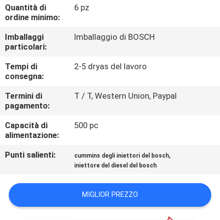
CONTROLLO
Quantità di
6 pz
ordine minimo:
DI
Imballaggi
Imballaggio di BOSCH
QUALITÀ
particolari:
Tempi di
2-5 dryas del lavoro
CONTATTICI
consegna:
Termini di
T / T, Western Union, Paypal
RICHIEDA
pagamento:
UNA
Capacità di
500 pc
CITAZIONE
alimentazione:
Punti salienti:
,
cummins degli iniettori del bosch
MAPPA
iniettore del diesel del bosch
DEL
MIGLIOR PREZZO
SITO