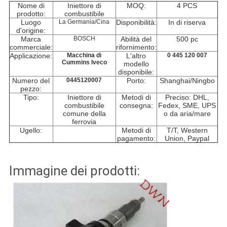
Nome di
Iniettore di
MOQ:
4 PCS
prodotto:
combustibile
Luogo
La Germania/Cina
Disponibilità:
In di riserva
d'origine:
Marca
BOSCH
Abilità del
500 pc
commerciale:
rifornimento:
Applicazione:
Macchina di
L'altro
0 445 120 007
Cummins Iveco
modello
disponibile:
Numero del
0445120007
Porto:
Shanghai/Ningbo
pezzo:
Tipo:
Iniettore di
Metodi di
Preciso: DHL,
combustibile
consegna:
Fedex, SME, UPS
comune della
o da aria/mare
ferrovia
Ugello:
Metodi di
T/T, Western
pagamento:
Union, Paypal
Immagine dei prodotti: