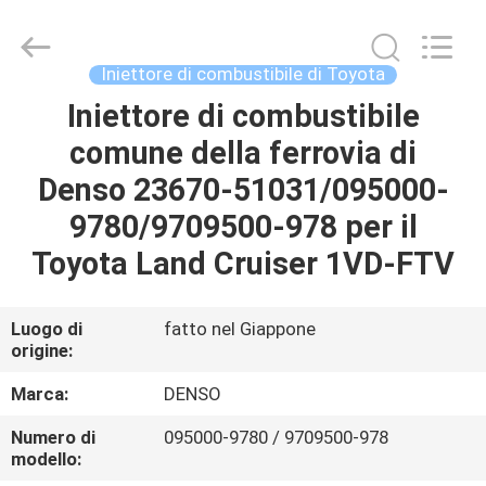
2026
Wuxi
Welben
Auto
Parts
Iniettore di combustibile di Toyota
Co.,LTD.
All
Rights
Iniettore di combustibile
CASA
Reserved.
comune della ferrovia di
PRODOTTI
Denso 23670-51031/095000-
9780/9709500-978 per il
CIRCA
Toyota Land Cruiser 1VD-FTV
NOI
Luogo di
fatto nel Giappone
origine:
GIRO
DELLA
Marca:
DENSO
FABBRICA
Numero di
095000-9780 / 9709500-978
modello: