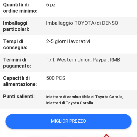
CONTROLLO
Quantità di
6 pz
ordine minimo:
DI
Imballaggi
Imballaggio TOYOTA/di DENSO
QUALITÀ
particolari:
Tempi di
2-5 giorni lavorativi
CONTATTICI
consegna:
Termini di
T/T, Western Union, Paypal, RMB
RICHIEDA
pagamento:
UNA
Capacità di
500 PCS
CITAZIONE
alimentazione:
Punti salienti:
,
iniettore di combustibile di Toyota Corolla
MAPPA
iniettori di Toyota Corolla
DEL
MIGLIOR PREZZO
SITO