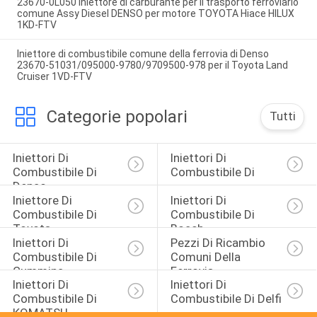
23670-0L050 Iniettore di carburante per il trasporto ferroviario
comune Assy Diesel DENSO per motore TOYOTA Hiace HILUX
1KD-FTV
Iniettore di combustibile comune della ferrovia di Denso
23670-51031/095000-9780/9709500-978 per il Toyota Land
Cruiser 1VD-FTV
Categorie popolari
Tutti
Iniettori Di 
Iniettori Di 
Combustibile Di 
Combustibile Di 
Denso
Iniettore Di 
Iniettori Di 
Combustibile Di 
Combustibile Di 
Toyota
Bosch
Iniettori Di 
Pezzi Di Ricambio 
Combustibile Di 
Comuni Della 
Cummins
Ferrovia
Iniettori Di 
Iniettori Di 
Combustibile Di 
Combustibile Di Delfi
KOMATSU