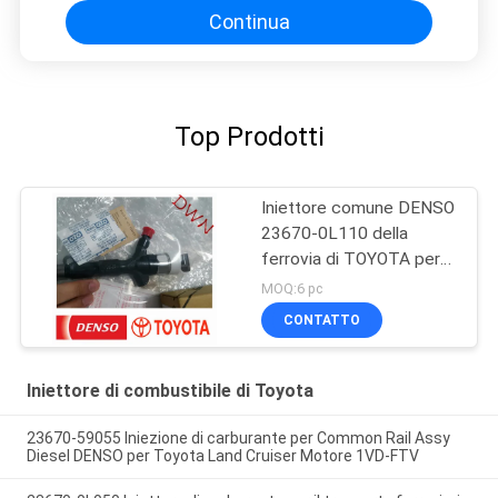
Continua
Top Prodotti
Iniettore comune DENSO
23670-0L110 della
ferrovia di TOYOTA per
Hilux 2KD
MOQ:6 pc
CONTATTO
Iniettore di combustibile di Toyota
23670-59055 Iniezione di carburante per Common Rail Assy
Diesel DENSO per Toyota Land Cruiser Motore 1VD-FTV