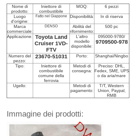
Nome di
Iniettore di
MOQ:
6 pezzi
prodotto:
combustibile
Luogo
Fatto nel Giappone
Disponibilità:
In di riserva
d'origine:
Marca
DENSO
Abilità del
500 pc
commerciale:
rifornimento:
Applicazione:
Toyota Land
L'altro
095000-9780/
modello
9709500-978
Cruiser 1VD-
disponibile:
FTV
Numero del
23670-51031
Porto:
Shanghai/Ningbo
pezzo:
Tipo:
Iniettore di
Metodi di
Preciso: DHL,
combustibile
consegna:
Fedex, SME, UPS
comune della
o da aria/mare
ferrovia
Ugello:
Metodi di
T/T, Western
pagamento:
Union, Paypal,
RMB
Immagine dei prodotti: