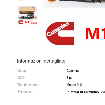
Informazioni dettagliate
Marca:
Cummins
MOQ:
6 pc
Tipo del motore:
Motore M11
Evidenziare:
Iniettori di Cummins
in
,