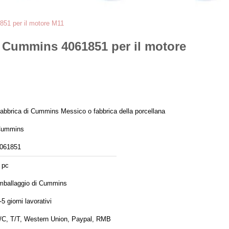
1851 per il motore M11
di Cummins 4061851 per il motore
abbrica di Cummins Messico o fabbrica della porcellana
ummins
061851
 pc
mballaggio di Cummins
-5 giorni lavorativi
/C, T/T, Western Union, Paypal, RMB