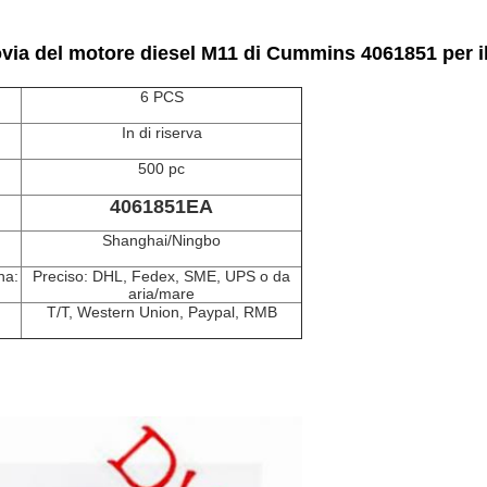
rovia del motore diesel M11 di Cummins 4061851 per 
6 PCS
In di riserva
500 pc
4061851EA
Shanghai/Ningbo
na:
Preciso: DHL, Fedex, SME, UPS o da
aria/mare
T/T, Western Union, Paypal, RMB