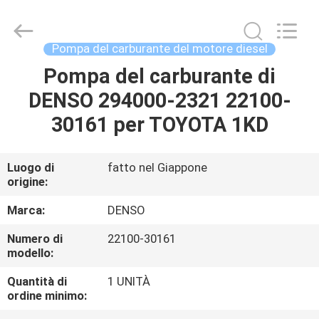
2026
Wuxi
Welben
Auto
Parts
Pompa del carburante del motore diesel
Co.,LTD.
All
Rights
Pompa del carburante di
CASA
Reserved.
DENSO 294000-2321 22100-
PRODOTTI
30161 per TOYOTA 1KD
CIRCA
Luogo di
fatto nel Giappone
origine:
NOI
Marca:
DENSO
GIRO
Numero di
22100-30161
modello:
DELLA
FABBRICA
Quantità di
1 UNITÀ
ordine minimo: