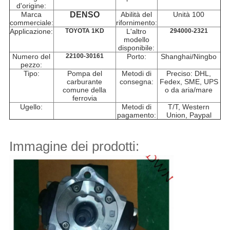
d'origine:
Marca
DENSO
Abilità del
Unità 100
commerciale:
rifornimento:
Applicazione:
TOYOTA 1KD
L'altro
294000-2321
modello
disponibile:
Numero del
22100-30161
Porto:
Shanghai/Ningbo
pezzo:
Tipo:
Pompa del
Metodi di
Preciso: DHL,
carburante
consegna:
Fedex, SME, UPS
comune della
o da aria/mare
ferrovia
Ugello:
Metodi di
T/T, Western
pagamento:
Union, Paypal
Immagine dei prodotti: