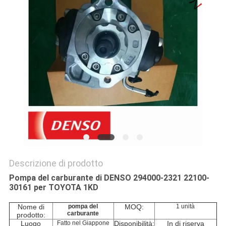
PRIVACY
POLICY
Descrizione di prodotto
Pompa del carburante di DENSO 294000-2321 22100-
30161 per TOYOTA 1KD
Nome di
pompa del
MOQ:
1 unità
carburante
prodotto:
Luogo
Fatto nel Giappone
Disponibilità:
In di riserva