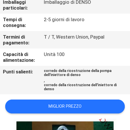
Imballaggi
Imballaggio di DENSO
CONTROLLO
particolari:
DI
Tempi di
2-5 giorni di lavoro
QUALITÀ
consegna:
Termini di
T / T, Western Union, Paypal
CONTATTICI
pagamento:
Capacità di
Unità 100
RICHIEDA
alimentazione:
UNA
Punti salienti:
corredo della ricostruzione della pompa
dell'iniettore di denso
CITAZIONE
,
corredo della ricostruzione dell'iniettore di
denso
MAPPA
MIGLIOR PREZZO
DEL
SITO