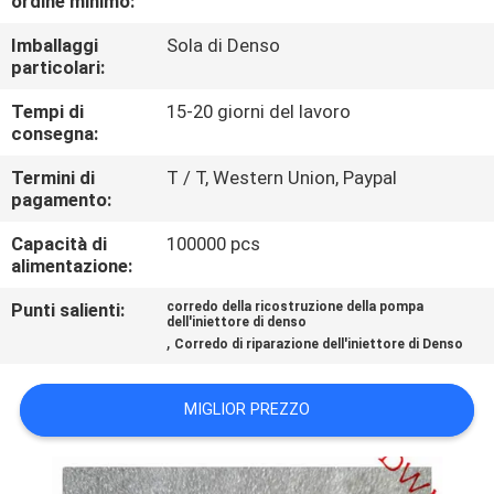
ordine minimo:
CONTROLLO
Imballaggi
Sola di Denso
DI
particolari:
QUALITÀ
Tempi di
15-20 giorni del lavoro
consegna:
CONTATTICI
Termini di
T / T, Western Union, Paypal
pagamento:
RICHIEDA
Capacità di
100000 pcs
UNA
alimentazione:
CITAZIONE
Punti salienti:
corredo della ricostruzione della pompa
dell'iniettore di denso
,
Corredo di riparazione dell'iniettore di Denso
MAPPA
DEL
MIGLIOR PREZZO
SITO