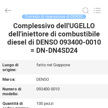
2026
Wuxi
Welben
Auto
Parts
Corredo di riparazione di DENSO
Co.,LTD.
All
Rights
Complessivo dell'UGELLO
CASA
Reserved.
dell'iniettore di combustibile
PRODOTTI
diesel di DENSO 093400-0010
= DN-DN4SD24
CIRCA
NOI
Luogo di
fatto nel Giappone
origine:
GIRO
Marca:
DENSO
DELLA
Numero di
093400-0010
modello:
FABBRICA
Quantità di
100 pezzi