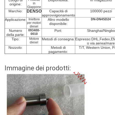
Luogo di
Disponibilità:
In magazzino
in
origine:
Giappone
Marchio:
DENSO
Capacità di
100000 pezzi
approvvigionamento
Applicazione:
Iniettore
Altro modello
DN-DN4SD24
per motori
disponibile:
diesel
Numero
093400-
Port:
Shanghai/Ningbo
0010
della parte:
Tipo:
Motore
Metodi di consegna:
Espresso:DHL,Fedex,E
diesel
o via aerea/mare
Nozzolo:
Metodi di
T/T, Western Union, P
pagamento:
Immagine dei prodotti: