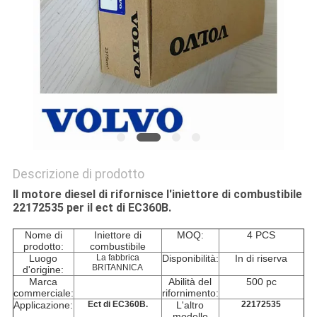
PRIVACY
POLICY
Descrizione di prodotto
Il motore diesel di rifornisce l'iniettore di combustibile
22172535 per il ect di EC360B.
Nome di
Iniettore di
MOQ:
4 PCS
prodotto:
combustibile
Luogo
La fabbrica
Disponibilità:
In di riserva
BRITANNICA
d'origine:
Marca
Abilità del
500 pc
commerciale:
rifornimento:
Applicazione:
Ect di EC360B.
L'altro
22172535
modello