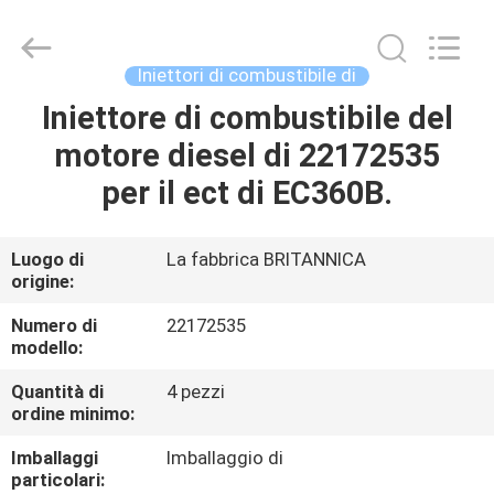
2026
Wuxi
Welben
Auto
Parts
Iniettori di combustibile di
Co.,LTD.
All
Rights
Iniettore di combustibile del
CASA
Reserved.
motore diesel di 22172535
PRODOTTI
per il ect di EC360B.
CIRCA
Luogo di
La fabbrica BRITANNICA
origine:
NOI
Numero di
22172535
modello:
GIRO
Quantità di
4 pezzi
DELLA
ordine minimo:
FABBRICA
Imballaggi
Imballaggio di
particolari: