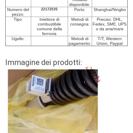
disponibile:
Numero del
22172535
Porto:
Shanghai/Ningbo
pezzo:
Tipo:
Iniettore di
Metodi di
Preciso: DHL,
combustibile
consegna:
Fedex, SME, UPS
comune della
o da aria/mare
ferrovia
Ugello:
Metodi di
T/T, Western
pagamento:
Union, Paypal
Immagine dei prodotti: