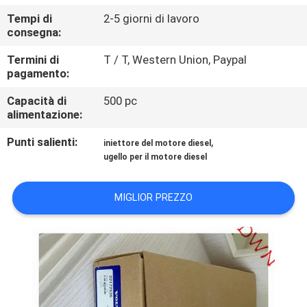
CONTROLLO
Tempi di
2-5 giorni di lavoro
DI
consegna:
QUALITÀ
Termini di
T / T, Western Union, Paypal
pagamento:
CONTATTICI
Capacità di
500 pc
alimentazione:
RICHIEDA
Punti salienti:
,
iniettore del motore diesel
ugello per il motore diesel
UNA
CITAZIONE
MIGLIOR PREZZO
MAPPA
DEL
SITO